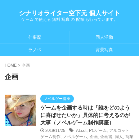
シナリオライター空下元 個人サイト
ゲーム で使える 無料 写真 の 配布 も行っています。
仕事歴
同人活動
ラノベ
背景写真
HOME
>
企画
企画
ノベルゲー講座
ゲームを企画する時は「誰をどのよう
に喜ばせたいか」具体的に考えるのが
大事（ノベルゲーム制作講座）
2019/11/25
ALcot
,
PCゲーム
,
アルコット
,
ゲーム制作
,
ノベルゲーム
,
企画
,
企画書
,
同人
,
商業