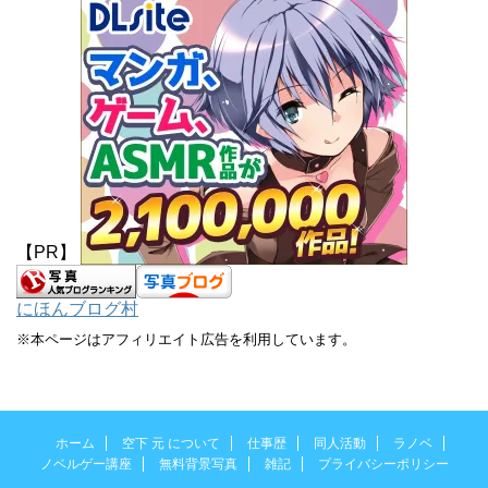
【PR】
にほんブログ村
※本ページはアフィリエイト広告を利用しています。
ホーム
空下 元 について
仕事歴
同人活動
ラノベ
ノベルゲー講座
無料背景写真
雑記
プライバシーポリシー