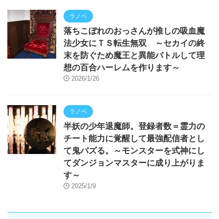
ラノベ
落ちこぼれのおっさんが推しの吸血魔
法少女にＴＳ転生無双 ～セカイの終
末を防ぐため魔王と異能バトルして理
想の百合ハーレムを作ります～
2026/1/26
ラノベ
半妖の少年退魔師。登録者数＝霊力の
チート能力に覚醒して最強配信者とし
て鬼バズる。～モンスターを式神にし
てダンジョンマスターに成り上がりま
す～
2025/1/9