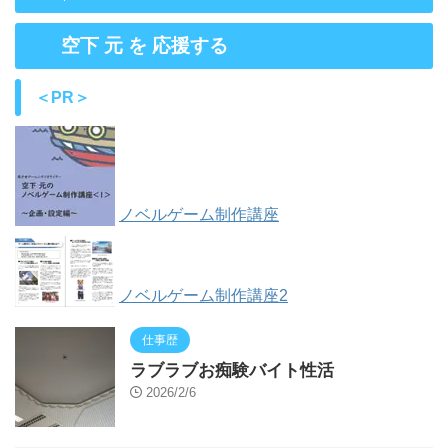
空下 元 を 応援する
＜PR＞
ノベルゲーム制作講座
ノベルゲーム制作講座2
仕事歴
ラブラブお痴験バイト性活
2026/2/6