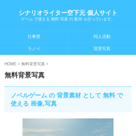
シナリオライター空下元 個人サイト
ゲーム で使える 無料 写真 の 配布 も行っています。
仕事歴
同人活動
ラノベ
背景写真
HOME
>
無料背景写真
>
無料背景写真
ノベルゲーム の 背景素材 として 無料 で
使える 画像,写真