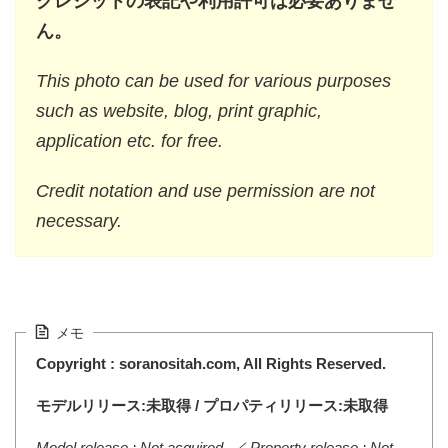
クレジットの表記や利用許可は必要ありませ
ん。
This photo can be used for various purposes
such as website, blog, print graphic,
application etc. for free.
Credit notation and use permission are not
necessary.
メモ
Copyright : soranositah.com, All Rights Reserved.
モデルリリース:未取得 / プロパティリリース:未取得
Model release : Not acquired. ／ Property release : Not