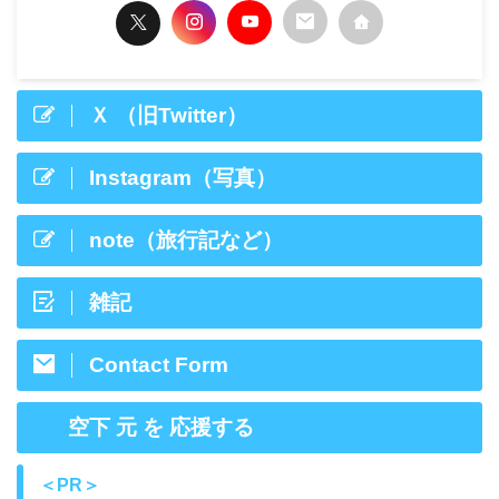
Ｘ （旧Twitter）
Instagram（写真）
note（旅行記など）
雑記
Contact Form
空下 元 を 応援する
＜PR＞