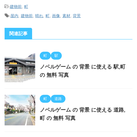
-
建物前
,
町
-
屋内
,
建物前
,
晴れ
,
町
,
画像
,
素材
,
背景
関連記事
町
駅
ノベルゲーム の 背景 に使える 駅,町
の 無料 写真
町
道路
ノベルゲーム の 背景 に使える 道路,
町 の 無料 写真