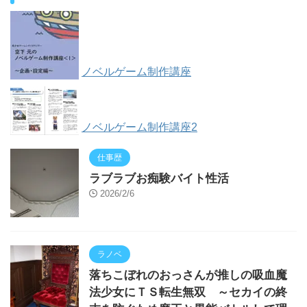
ノベルゲーム制作講座
ノベルゲーム制作講座2
仕事歴
ラブラブお痴験バイト性活
2026/2/6
ラノベ
落ちこぼれのおっさんが推しの吸血魔
法少女にＴＳ転生無双 ～セカイの終