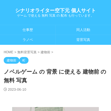
シナリオライター空下元 個人サイト
ゲーム で使える 無料 写真 の 配布 も行っています。
仕事歴
同人活動
ラノベ
背景写真
HOME
>
無料背景写真
>
建物前
>
建物前
町
ノベルゲーム の 背景 に使える 建物前 の
無料 写真
2023-06-10