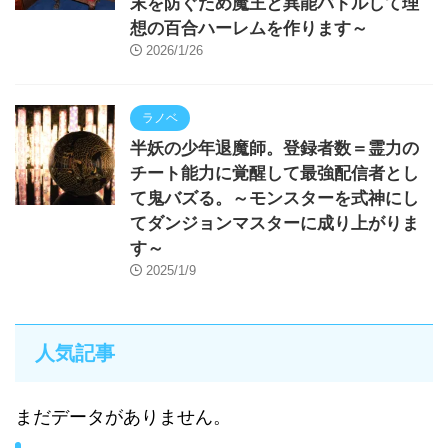
末を防ぐため魔王と異能バトルして理
想の百合ハーレムを作ります～
2026/1/26
ラノベ
半妖の少年退魔師。登録者数＝霊力の
チート能力に覚醒して最強配信者とし
て鬼バズる。～モンスターを式神にし
てダンジョンマスターに成り上がりま
す～
2025/1/9
人気記事
まだデータがありません。