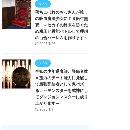
ラノベ
落ちこぼれのおっさんが推し
の吸血魔法少女にＴＳ転生無
双 ～セカイの終末を防ぐた
め魔王と異能バトルして理想
の百合ハーレムを作ります～
2026/1/26
ラノベ
半妖の少年退魔師。登録者数
＝霊力のチート能力に覚醒し
て最強配信者として鬼バズ
る。～モンスターを式神にし
てダンジョンマスターに成り
上がります～
2025/1/9