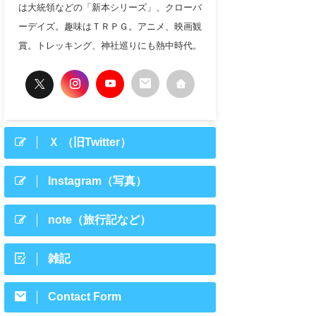
は大統領などの「新本シリーズ」、クローバ
ーデイズ。趣味はＴＲＰＧ。アニメ、映画観
賞。トレッキング、神社巡りにも熱中時代。
Ｘ （旧Twitter）
Instagram（写真）
note（旅行記など）
雑記
Contact Form