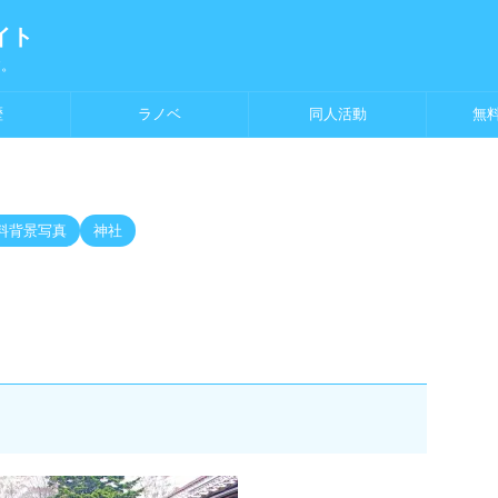
イト
す。
歴
ラノベ
同人活動
無
料背景写真
神社