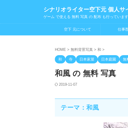
シナリオライター空下元 個人サ
ゲーム で使える 無料 写真 の 配布 も行っていま
空下 元について
仕事
HOME
>
無料背景写真
>
和
>
和
寺
日本家屋
日本庭園
無
和風 の 無料 写真
2019-11-07
テーマ：和風