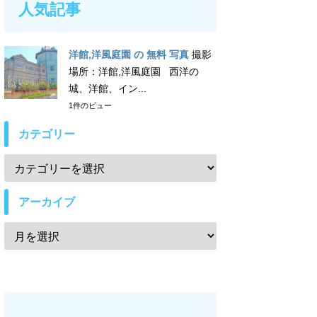
人気記事
洋館,洋風庭園 の 無料 写真
撮影
場所：洋館,洋風庭園 西洋の
城、洋館、イン...
1件のビュー
カテゴリー
アーカイブ