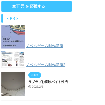
空下 元 を 応援する
＜PR＞
ノベルゲーム制作講座
ノベルゲーム制作講座2
仕事歴
ラブラブお痴験バイト性活
2026/2/6