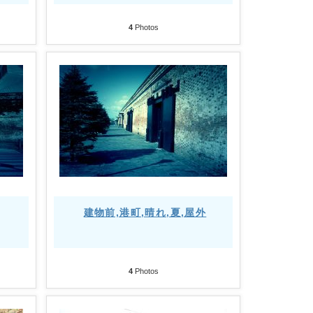
4
Photos
建物前,港町,晴れ,夏,屋外
4
Photos