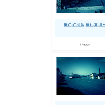
港町,町,道路,晴れ,夏,屋
4
Photos