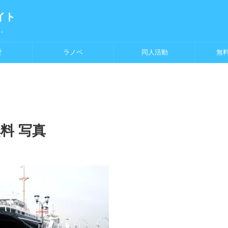
イト
す。
歴
ラノベ
同人活動
無
無料 写真