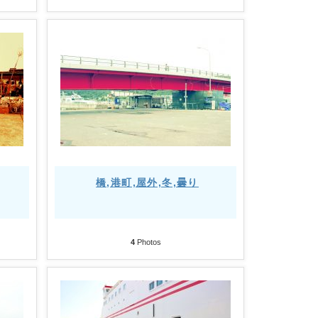
橋,港町,屋外,冬,曇り
4
Photos