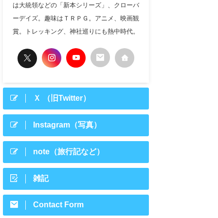
は大統領などの「新本シリーズ」、クローバ
ーデイズ。趣味はＴＲＰＧ。アニメ、映画観
賞。トレッキング、神社巡りにも熱中時代。
Ｘ （旧Twitter）
Instagram（写真）
note（旅行記など）
雑記
Contact Form