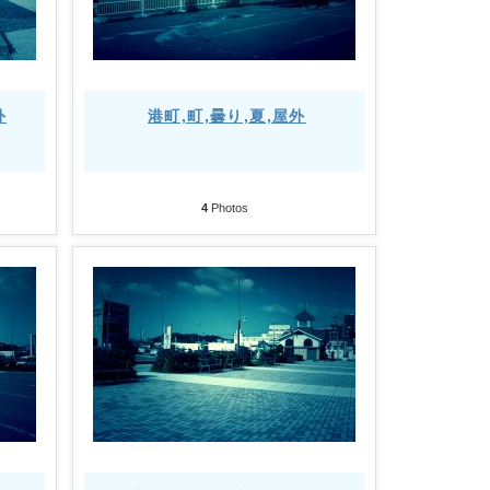
外
港町,町,曇り,夏,屋外
4
Photos