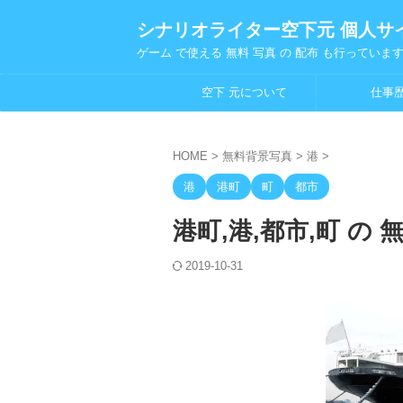
シナリオライター空下元 個人サ
ゲーム で使える 無料 写真 の 配布 も行っていま
空下 元について
仕事
HOME
>
無料背景写真
>
港
>
港
港町
町
都市
港町,港,都市,町 の 
2019-10-31