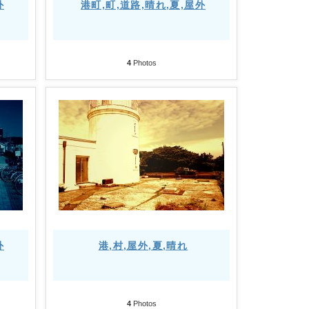
外
港町,町,道路,晴れ,夏,屋外
4
Photos
外
港,村,屋外,夏,晴れ
4
Photos