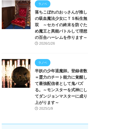
ラノベ
落ちこぼれのおっさんが推し
の吸血魔法少女にＴＳ転生無
双 ～セカイの終末を防ぐた
め魔王と異能バトルして理想
の百合ハーレムを作ります～
2026/1/26
ラノベ
半妖の少年退魔師。登録者数
＝霊力のチート能力に覚醒し
て最強配信者として鬼バズ
る。～モンスターを式神にし
てダンジョンマスターに成り
上がります～
2025/1/9