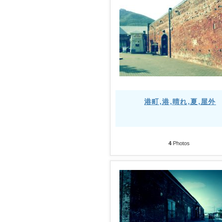
港町,港,晴れ,夏,屋外
4
Photos