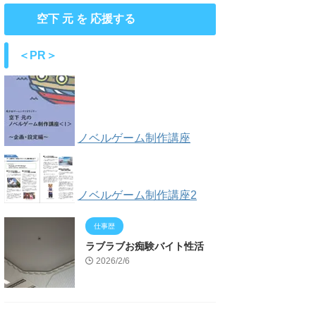
空下 元 を 応援する
＜PR＞
ノベルゲーム制作講座
ノベルゲーム制作講座2
仕事歴
ラブラブお痴験バイト性活
2026/2/6