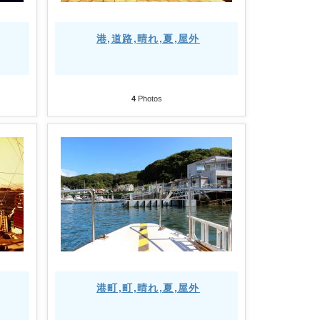
港,道路,晴れ,夏,屋外
4
Photos
港町,町,晴れ,夏,屋外