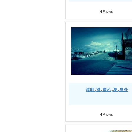
4
Photos
港町,港,晴れ,夏,屋外
4
Photos