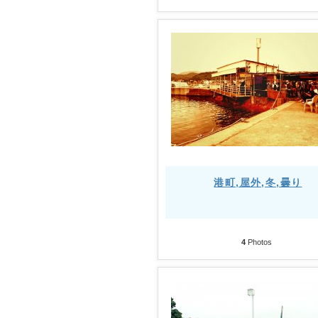
港町,屋外,冬,曇り
4
Photos