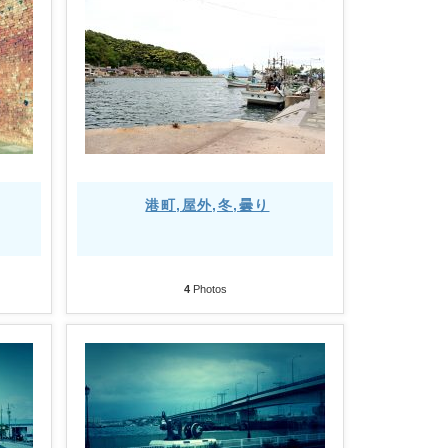
港町,屋外,冬,曇り
4
Photos