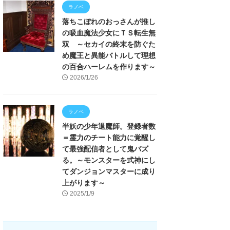
ラノベ
落ちこぼれのおっさんが推し
の吸血魔法少女にＴＳ転生無
双 ～セカイの終末を防ぐた
め魔王と異能バトルして理想
の百合ハーレムを作ります～
2026/1/26
ラノベ
半妖の少年退魔師。登録者数
＝霊力のチート能力に覚醒し
て最強配信者として鬼バズ
る。～モンスターを式神にし
てダンジョンマスターに成り
上がります～
2025/1/9