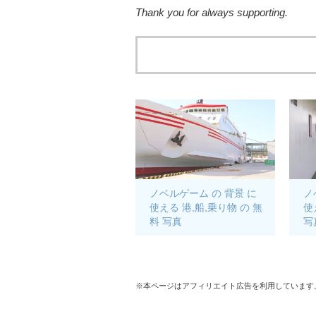
Thank you for always supporting.
ノベルゲーム の 背景 に
ノ
使える 港,船,乗り物 の 無
使
料 写真
写
※本ページはアフィリエイト広告を利用しています