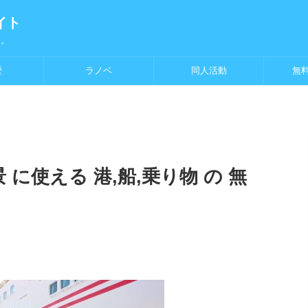
イト
す。
歴
ラノベ
同人活動
無
 に使える 港,船,乗り物 の 無