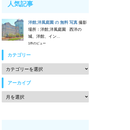
人気記事
洋館,洋風庭園 の 無料 写真
撮影
場所：洋館,洋風庭園 西洋の
城、洋館、イン...
1件のビュー
カテゴリー
アーカイブ