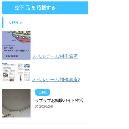
空下 元 を 応援する
＜PR＞
ノベルゲーム制作講座
ノベルゲーム制作講座2
仕事歴
ラブラブお痴験バイト性活
2026/2/6