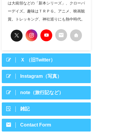
は大統領などの「新本シリーズ」、クローバ
ーデイズ。趣味はＴＲＰＧ。アニメ、映画観
賞。トレッキング、神社巡りにも熱中時代。
Ｘ （旧Twitter）
Instagram（写真）
note（旅行記など）
雑記
Contact Form