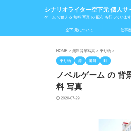
シナリオライター空下元 個人サ
ゲーム で使える 無料 写真 の 配布 も行っていま
空下 元について
仕事
HOME
>
無料背景写真
>
乗り物
>
乗り物
港
港町
町
ノベルゲーム の 背景
料 写真
2020-07-29