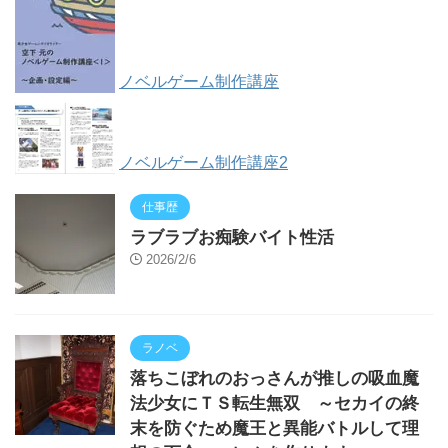
ノベルゲーム制作講座
ノベルゲーム制作講座2
仕事歴
ラブラブお痴験バイト性活
2026/2/6
ラノベ
落ちこぼれのおっさんが推しの吸血魔
法少女にＴＳ転生無双 ～セカイの終
末を防ぐため魔王と異能バトルして理