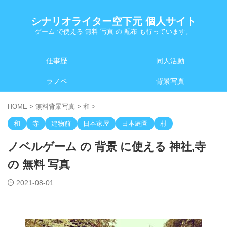
シナリオライター空下元 個人サイト
ゲーム で使える 無料 写真 の 配布 も行っています。
仕事歴
同人活動
ラノベ
背景写真
HOME
>
無料背景写真
>
和
>
和
寺
建物前
日本家屋
日本庭園
村
ノベルゲーム の 背景 に使える 神社,寺
の 無料 写真
2021-08-01