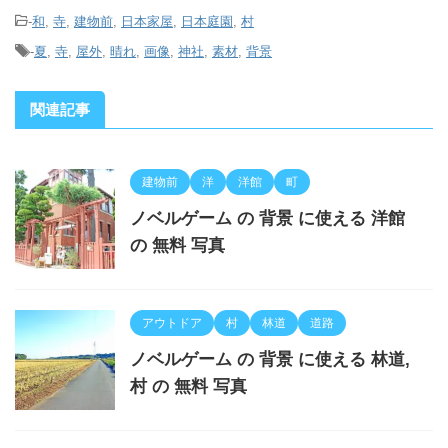
-
和
,
寺
,
建物前
,
日本家屋
,
日本庭園
,
村
-
夏
,
寺
,
屋外
,
晴れ
,
画像
,
神社
,
素材
,
背景
関連記事
建物前
洋
洋館
町
ノベルゲーム の 背景 に使える 洋館
の 無料 写真
アウトドア
村
林道
道路
ノベルゲーム の 背景 に使える 林道,
村 の 無料 写真