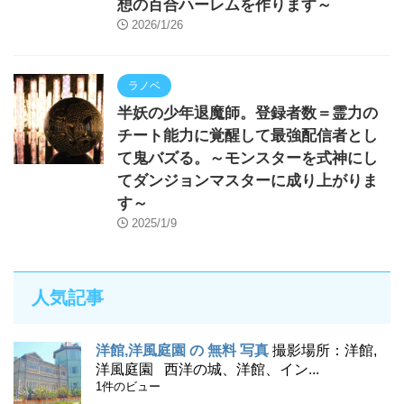
想の百合ハーレムを作ります～
2026/1/26
ラノベ
半妖の少年退魔師。登録者数＝霊力の
チート能力に覚醒して最強配信者とし
て鬼バズる。～モンスターを式神にし
てダンジョンマスターに成り上がりま
す～
2025/1/9
人気記事
洋館,洋風庭園 の 無料 写真
撮影場所：洋館,
洋風庭園 西洋の城、洋館、イン...
1件のビュー