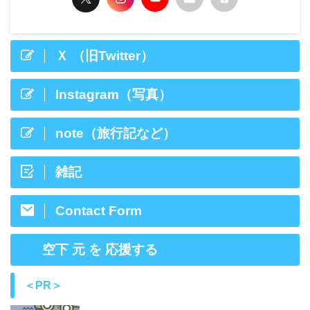
Ｘ （旧Twitter）
Instagram（写真）
note（旅行記など）
雑記
Contact Form
空下 元 を 応援する
＜PR＞