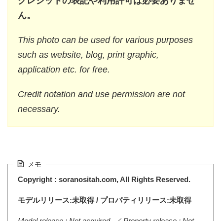
クレジットの表記や利用許可は必要ありませ
ん。
This photo can be used for various purposes
such as website, blog, print graphic,
application etc. for free.
Credit notation and use permission are not
necessary.
メモ
Copyright : soranositah.com, All Rights Reserved.
モデルリリース:未取得 / プロパティリリース:未取得
Model release : Not acquired. ／ Property release : Not