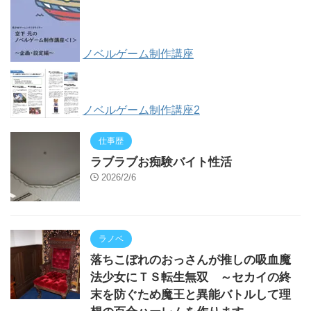
ノベルゲーム制作講座
ノベルゲーム制作講座2
仕事歴
ラブラブお痴験バイト性活
2026/2/6
ラノベ
落ちこぼれのおっさんが推しの吸血魔
法少女にＴＳ転生無双 ～セカイの終
末を防ぐため魔王と異能バトルして理