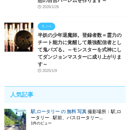
想の百合ハーレムを作ります～
2026/1/26
ラノベ
半妖の少年退魔師。登録者数＝霊力の
チート能力に覚醒して最強配信者とし
て鬼バズる。～モンスターを式神にし
てダンジョンマスターに成り上がりま
す～
2025/1/9
人気記事
駅,ロータリー の 無料 写真
撮影場所：駅,ロ
ータリー 駅前、バスロータリー...
1件のビュー