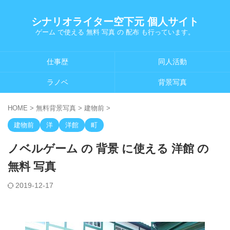
シナリオライター空下元 個人サイト
ゲーム で使える 無料 写真 の 配布 も行っています。
仕事歴
同人活動
ラノベ
背景写真
HOME
>
無料背景写真
>
建物前
>
建物前
洋
洋館
町
ノベルゲーム の 背景 に使える 洋館 の
無料 写真
2019-12-17