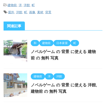
-
建物前
,
洋
,
洋館
,
町
-
屋外
,
洋館
,
町
,
画像
,
素材
,
背景
関連記事
和
建物前
日本家屋
町
ノベルゲーム の 背景 に使える 建物
前 の 無料 写真
建物前
洋
洋館
ノベルゲーム の 背景 に使える 洋館,
建物前 の 無料 写真