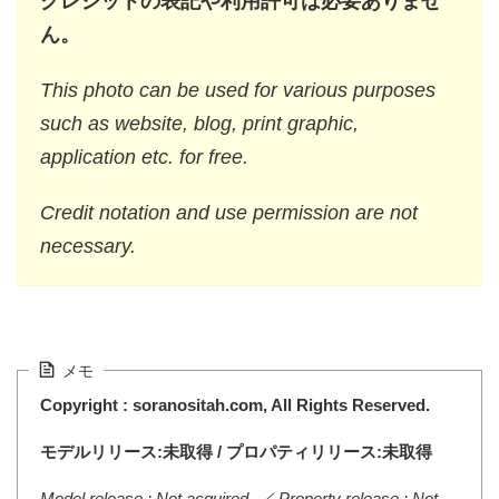
クレジットの表記や利用許可は必要ありませ
ん。
This photo can be used for various purposes
such as website, blog, print graphic,
application etc. for free.
Credit notation and use permission are not
necessary.
メモ
Copyright : soranositah.com, All Rights Reserved.
モデルリリース:未取得 / プロパティリリース:未取得
Model release : Not acquired. ／ Property release : Not