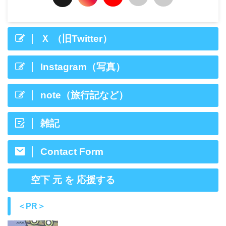
Ｘ （旧Twitter）
Instagram（写真）
note（旅行記など）
雑記
Contact Form
空下 元 を 応援する
＜PR＞