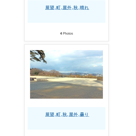
展望,町,屋外,秋,晴れ
4
Photos
展望,町,秋,屋外,曇り