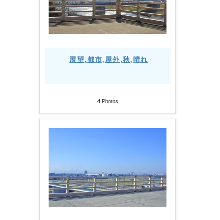
展望,都市,屋外,秋,晴れ
4
Photos