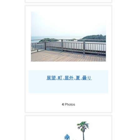
展望,町,屋外,夏,曇り
4
Photos