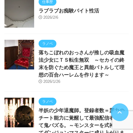
仕事歴
ラブラブお痴験バイト性活
2026/2/6
ラノベ
落ちこぼれのおっさんが推しの吸血魔
法少女にＴＳ転生無双 ～セカイの終
末を防ぐため魔王と異能バトルして理
想の百合ハーレムを作ります～
2026/1/26
ラノベ
半妖の少年退魔師。登録者数＝霊力の
チート能力に覚醒して最強配信者とし
て鬼バズる。～モンスターを式神にし
てダンジョンマスターに成り上がりま