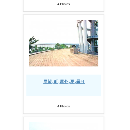
4
Photos
展望,町,屋外,夏,曇り
4
Photos