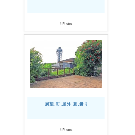
4
Photos
展望,町,屋外,夏,曇り
4
Photos