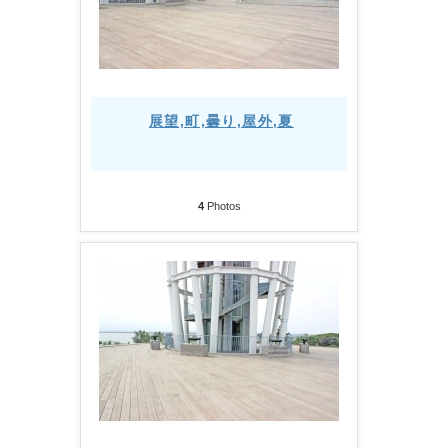
展望,町,曇り,屋外,夏
4
Photos