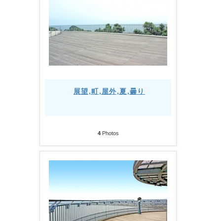
展望,町,屋外,夏,曇り
4
Photos