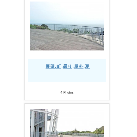
展望,町,曇り,屋外,夏
4
Photos