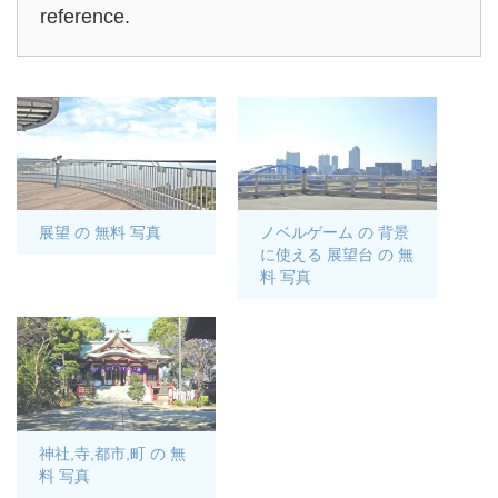
reference.
展望 の 無料 写真
ノベルゲーム の 背景
に使える 展望台 の 無
料 写真
神社,寺,都市,町 の 無
料 写真