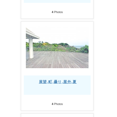
4
Photos
展望,町,曇り,屋外,夏
4
Photos