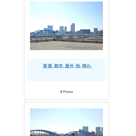
展望,都市,屋外,秋,晴れ
4
Photos