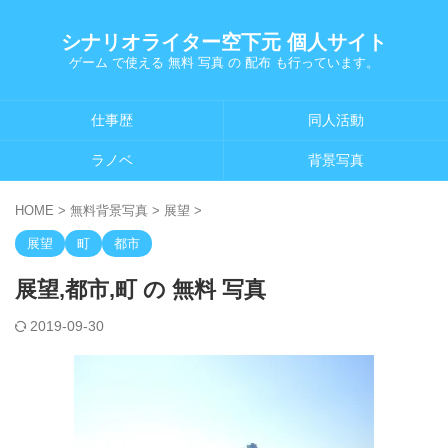
シナリオライター空下元 個人サイト
ゲーム で使える 無料 写真 の 配布 も行っています。
仕事歴
同人活動
ラノベ
背景写真
HOME
>
無料背景写真
>
展望
>
展望
町
都市
展望,都市,町 の 無料 写真
2019-09-30