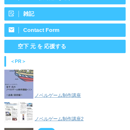
雑記
Contact Form
空下 元 を 応援する
＜PR＞
ノベルゲーム制作講座
ノベルゲーム制作講座2