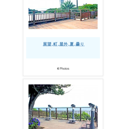
展望,町,屋外,夏,曇り
4
Photos