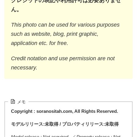
クレジットの表記や利用許可は必要ありませ
ん。
This photo can be used for various purposes
such as website, blog, print graphic,
application etc. for free.
Credit notation and use permission are not
necessary.
メモ
Copyright : soranositah.com, All Rights Reserved.
モデルリリース:未取得 / プロパティリリース:未取得
Model release : Not acquired. ／ Property release : Not