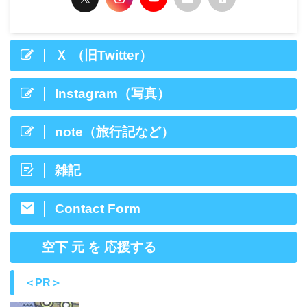
Ｘ （旧Twitter）
Instagram（写真）
note（旅行記など）
雑記
Contact Form
空下 元 を 応援する
＜PR＞