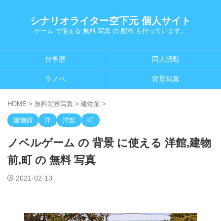
シナリオライター空下元 個人サイト
ゲーム で使える 無料 写真 の 配布 も行っています。
仕事歴
同人活動
ラノベ
背景写真
HOME
>
無料背景写真
>
建物前
>
建物前
洋
洋館
町
ノベルゲーム の 背景 に使える 洋館,建物
前,町 の 無料 写真
2021-02-13