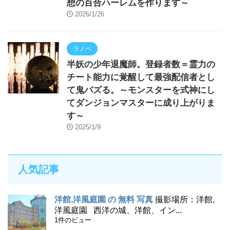
想の百合ハーレムを作ります～
2026/1/26
ラノベ
半妖の少年退魔師。登録者数＝霊力の
チート能力に覚醒して最強配信者とし
て鬼バズる。～モンスターを式神にし
てダンジョンマスターに成り上がりま
す～
2025/1/9
人気記事
洋館,洋風庭園 の 無料 写真
撮影場所：洋館,
洋風庭園 西洋の城、洋館、イン...
1件のビュー