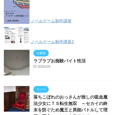
ノベルゲーム制作講座
ノベルゲーム制作講座2
仕事歴
ラブラブお痴験バイト性活
2026/2/6
ラノベ
落ちこぼれのおっさんが推しの吸血魔
法少女にＴＳ転生無双 ～セカイの終
末を防ぐため魔王と異能バトルして理