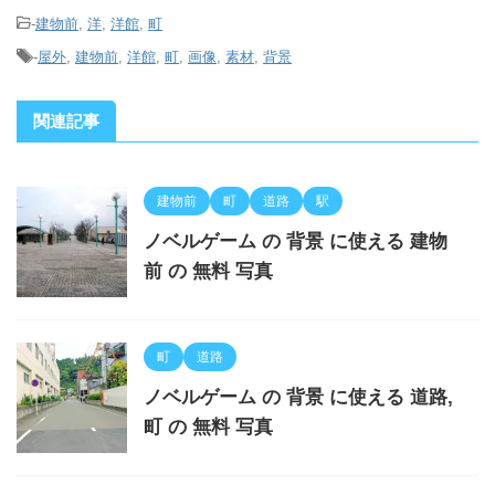
-
建物前
,
洋
,
洋館
,
町
-
屋外
,
建物前
,
洋館
,
町
,
画像
,
素材
,
背景
関連記事
建物前
町
道路
駅
ノベルゲーム の 背景 に使える 建物
前 の 無料 写真
町
道路
ノベルゲーム の 背景 に使える 道路,
町 の 無料 写真