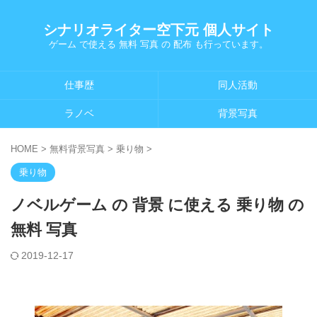
シナリオライター空下元 個人サイト
ゲーム で使える 無料 写真 の 配布 も行っています。
仕事歴
同人活動
ラノベ
背景写真
HOME
>
無料背景写真
>
乗り物
>
乗り物
ノベルゲーム の 背景 に使える 乗り物 の
無料 写真
2019-12-17