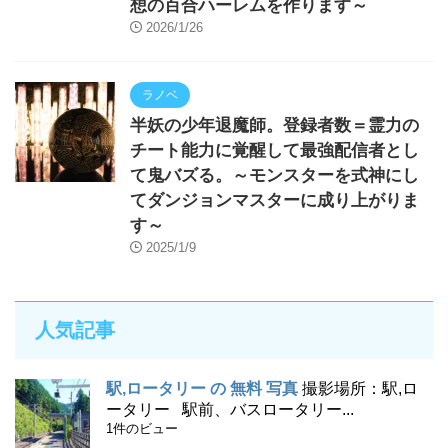
想の百合ハーレムを作ります～
2026/1/26
ラノベ
半妖の少年退魔師。登録者数＝霊力の
チート能力に覚醒して最強配信者とし
て鬼バズる。～モンスターを式神にし
てダンジョンマスターに成り上がりま
す～
2025/1/9
人気記事
駅,ロータリー の 無料 写真
撮影場所：駅,ロ
ータリー 駅前、バスロータリー...
1件のビュー