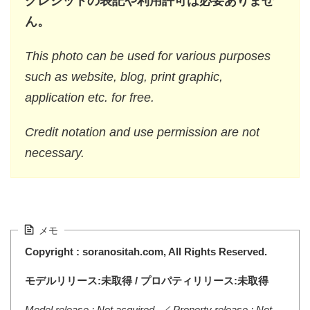
クレジットの表記や利用許可は必要ありませ
ん。
This photo can be used for various purposes
such as website, blog, print graphic,
application etc. for free.
Credit notation and use permission are not
necessary.
メモ
Copyright : soranositah.com, All Rights Reserved.
モデルリリース:未取得 / プロパティリリース:未取得
Model release : Not acquired. ／ Property release : Not