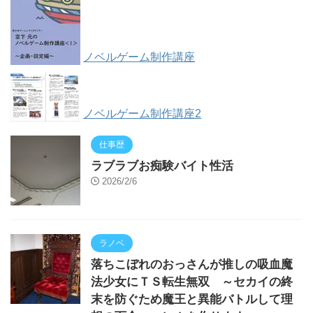
ノベルゲーム制作講座
ノベルゲーム制作講座2
仕事歴
ラブラブお痴験バイト性活
2026/2/6
ラノベ
落ちこぼれのおっさんが推しの吸血魔
法少女にＴＳ転生無双 ～セカイの終
末を防ぐため魔王と異能バトルして理