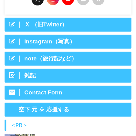
Ｘ （旧Twitter）
Instagram（写真）
note（旅行記など）
雑記
Contact Form
空下 元 を 応援する
＜PR＞