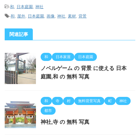
-
和
,
日本庭園
,
神社
-
和
,
屋外
,
日本庭園
,
画像
,
神社
,
素材
,
背景
関連記事
和
日本家屋
日本庭園
ノベルゲーム の 背景 に使える 日本
庭園,和 の 無料 写真
和
寺
村
無料背景写真
町
神社
都市
神社,寺 の 無料 写真