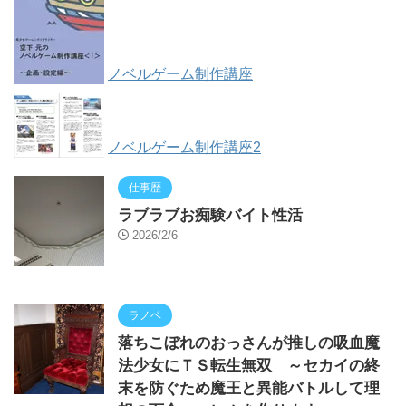
ノベルゲーム制作講座
ノベルゲーム制作講座2
仕事歴
ラブラブお痴験バイト性活
2026/2/6
ラノベ
落ちこぼれのおっさんが推しの吸血魔
法少女にＴＳ転生無双 ～セカイの終
末を防ぐため魔王と異能バトルして理