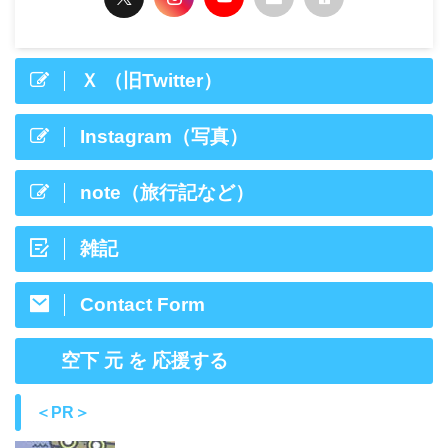
Ｘ （旧Twitter）
Instagram（写真）
note（旅行記など）
雑記
Contact Form
空下 元 を 応援する
＜PR＞