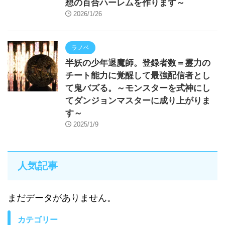
想の百合ハーレムを作ります～
2026/1/26
ラノベ
半妖の少年退魔師。登録者数＝霊力の
チート能力に覚醒して最強配信者とし
て鬼バズる。～モンスターを式神にし
てダンジョンマスターに成り上がりま
す～
2025/1/9
人気記事
まだデータがありません。
カテゴリー