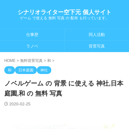
シナリオライター空下元 個人サイト
ゲーム で使える 無料 写真 の 配布 も行っています。
仕事歴
同人活動
ラノベ
背景写真
HOME
>
無料背景写真
>
和
>
和
日本庭園
神社
ノベルゲーム の 背景 に使える 神社,日本
庭園,和 の 無料 写真
2020-02-25