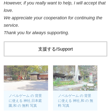
However, if you really want to help, I will accept that
love.
We appreciate your cooperation for continuing the
service.
Thank you for always supporting.
支援する/Support
ノベルゲーム の 背景
ノベルゲーム の 背景
に使える 神社,日本庭
に使える 神社,和 の 無
園,和 の 無料 写真
料 写真