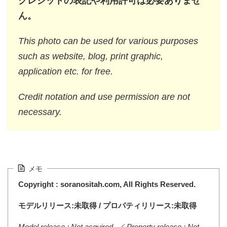
クレジットの表記や利用許可は必要ありませ
ん。
This photo can be used for various purposes
such as website, blog, print graphic,
application etc. for free.
Credit notation and use permission are not
necessary.
メモ
Copyright : soranositah.com, All Rights Reserved.
モデルリリース:未取得 / プロパティリリース:未取得
Model release : Not acquired. ／ Property release : Not