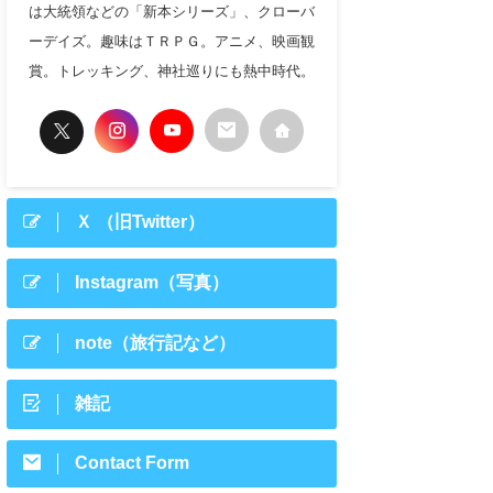
は大統領などの「新本シリーズ」、クローバ
ーデイズ。趣味はＴＲＰＧ。アニメ、映画観
賞。トレッキング、神社巡りにも熱中時代。
Ｘ （旧Twitter）
Instagram（写真）
note（旅行記など）
雑記
Contact Form