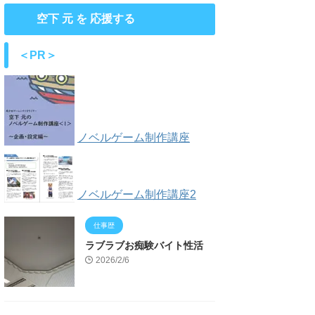
空下 元 を 応援する
＜PR＞
ノベルゲーム制作講座
ノベルゲーム制作講座2
仕事歴
ラブラブお痴験バイト性活
2026/2/6