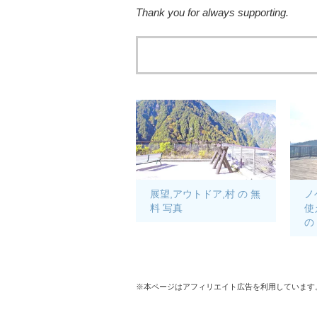
Thank you for always supporting.
展望,アウトドア,村 の 無
ノ
料 写真
使
の
※本ページはアフィリエイト広告を利用しています