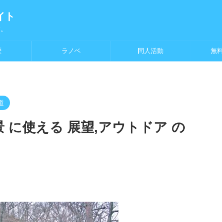
イト
す。
歴
ラノベ
同人活動
無
道
景 に使える 展望,アウトドア の