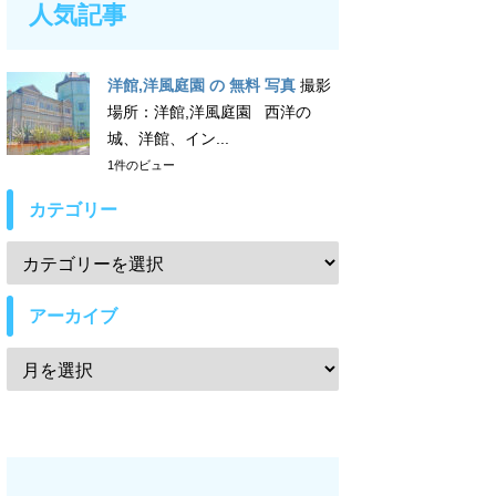
人気記事
洋館,洋風庭園 の 無料 写真
撮影
場所：洋館,洋風庭園 西洋の
城、洋館、イン...
1件のビュー
カテゴリー
アーカイブ