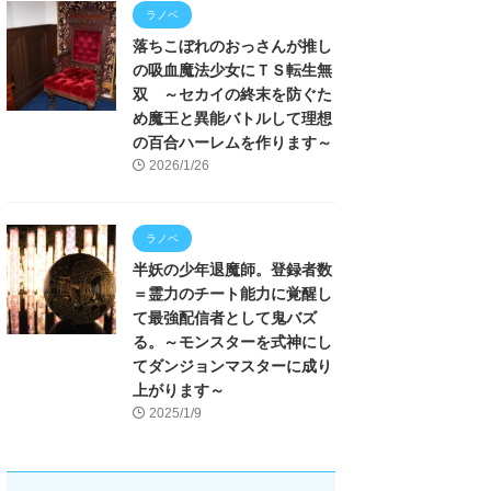
ラノベ
落ちこぼれのおっさんが推し
の吸血魔法少女にＴＳ転生無
双 ～セカイの終末を防ぐた
め魔王と異能バトルして理想
の百合ハーレムを作ります～
2026/1/26
ラノベ
半妖の少年退魔師。登録者数
＝霊力のチート能力に覚醒し
て最強配信者として鬼バズ
る。～モンスターを式神にし
てダンジョンマスターに成り
上がります～
2025/1/9