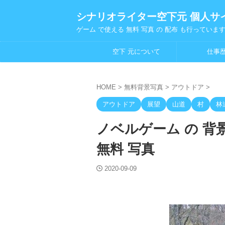
シナリオライター空下元 個人サ
ゲーム で使える 無料 写真 の 配布 も行っていま
空下 元について
仕事
HOME
>
無料背景写真
>
アウトドア
>
アウトドア
展望
山道
村
林
ノベルゲーム の 背
無料 写真
2020-09-09