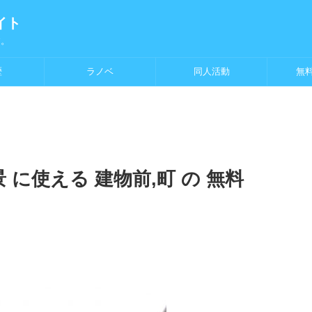
イト
す。
歴
ラノベ
同人活動
無
 に使える 建物前,町 の 無料