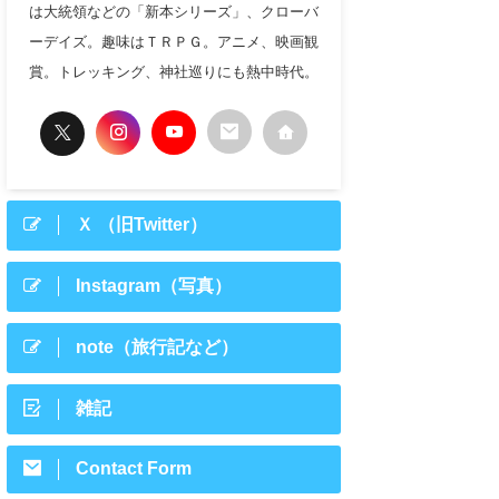
は大統領などの「新本シリーズ」、クローバ
ーデイズ。趣味はＴＲＰＧ。アニメ、映画観
賞。トレッキング、神社巡りにも熱中時代。
Ｘ （旧Twitter）
Instagram（写真）
note（旅行記など）
雑記
Contact Form