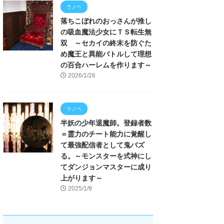
ラノベ
落ちこぼれのおっさんが推し
の吸血魔法少女にＴＳ転生無
双 ～セカイの終末を防ぐた
め魔王と異能バトルして理想
の百合ハーレムを作ります～
2026/1/26
ラノベ
半妖の少年退魔師。登録者数
＝霊力のチート能力に覚醒し
て最強配信者として鬼バズ
る。～モンスターを式神にし
てダンジョンマスターに成り
上がります～
2025/1/9