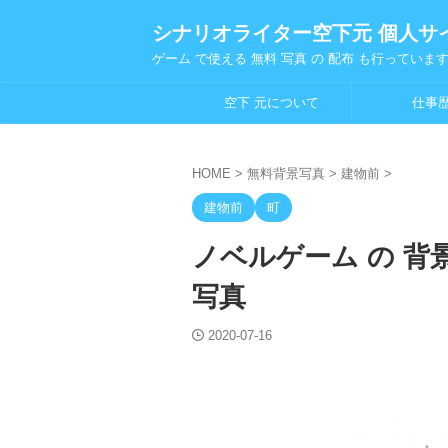
シナリオライター空下元 個人サ
ゲーム で使える 無料 写真 の 配布 も行っていま
空下 元について
仕事
HOME
>
無料背景写真
>
建物前
>
建物前
町
ノベルゲーム の 背景
写真
2020-07-16