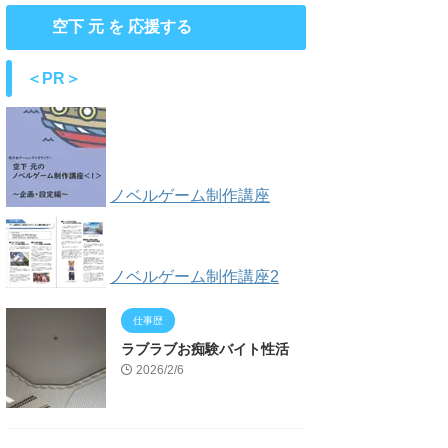
空下 元 を 応援する
＜PR＞
ノベルゲーム制作講座
ノベルゲーム制作講座2
仕事歴
ラブラブお痴験バイト性活
2026/2/6