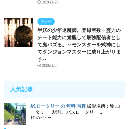
2026/1/26
ラノベ
半妖の少年退魔師。登録者数＝霊力の
チート能力に覚醒して最強配信者とし
て鬼バズる。～モンスターを式神にし
てダンジョンマスターに成り上がりま
す～
2025/1/9
人気記事
駅,ロータリー の 無料 写真
撮影場所：駅,ロ
ータリー 駅前、バスロータリー...
1件のビュー