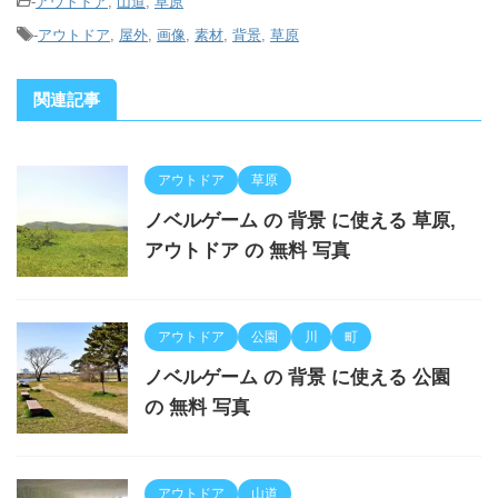
-
アウトドア
,
山道
,
草原
-
アウトドア
,
屋外
,
画像
,
素材
,
背景
,
草原
関連記事
アウトドア
草原
ノベルゲーム の 背景 に使える 草原,
アウトドア の 無料 写真
アウトドア
公園
川
町
ノベルゲーム の 背景 に使える 公園
の 無料 写真
アウトドア
山道