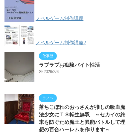
ノベルゲーム制作講座
ノベルゲーム制作講座2
仕事歴
ラブラブお痴験バイト性活
2026/2/6
ラノベ
落ちこぼれのおっさんが推しの吸血魔
法少女にＴＳ転生無双 ～セカイの終
末を防ぐため魔王と異能バトルして理
想の百合ハーレムを作ります～