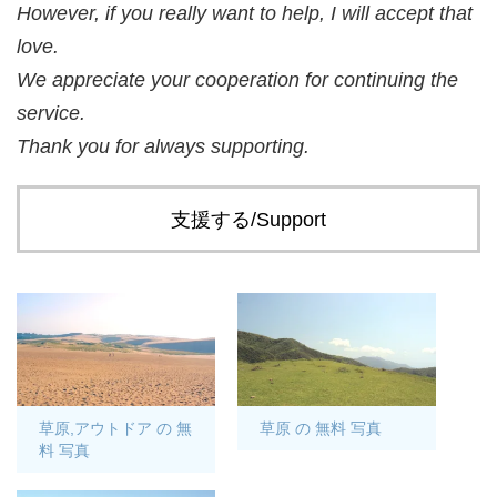
However, if you really want to help, I will accept that
love.
We appreciate your cooperation for continuing the
service.
Thank you for always supporting.
支援する/Support
草原,アウトドア の 無
草原 の 無料 写真
料 写真