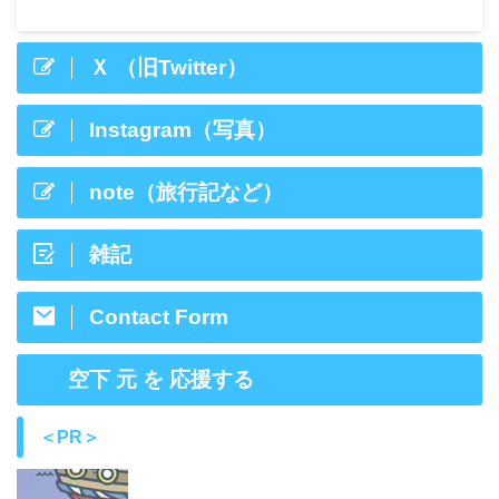
Ｘ （旧Twitter）
Instagram（写真）
note（旅行記など）
雑記
Contact Form
空下 元 を 応援する
＜PR＞