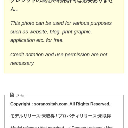
クレジットの表記や利用許可は必要ありませ
ん。
This photo can be used for various purposes
such as website, blog, print graphic,
application etc. for free.
Credit notation and use permission are not
necessary.
メモ
Copyright : soranositah.com, All Rights Reserved.
モデルリリース:未取得 / プロパティリリース:未取得
Model release : Not acquired. ／ Property release : Not