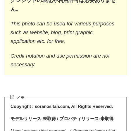
クレジットの表記や利用許可は必要ありませ
ん。
This photo can be used for various purposes
such as website, blog, print graphic,
application etc. for free.
Credit notation and use permission are not
necessary.
メモ
Copyright : soranositah.com, All Rights Reserved.
モデルリリース:未取得 / プロパティリリース:未取得
Model release : Not acquired. ／ Property release : Not