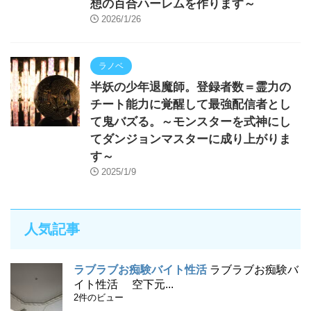
想の百合ハーレムを作ります～
2026/1/26
ラノベ
半妖の少年退魔師。登録者数＝霊力の
チート能力に覚醒して最強配信者とし
て鬼バズる。～モンスターを式神にし
てダンジョンマスターに成り上がりま
す～
2025/1/9
人気記事
ラブラブお痴験バイト性活
ラブラブお痴験バ
イト性活 空下元...
2件のビュー