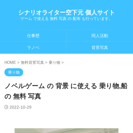
シナリオライター空下元 個人サイト
ゲーム で使える 無料 写真 の 配布 も行っています。
仕事歴
同人活動
ラノベ
背景写真
HOME
>
無料背景写真
>
乗り物
>
乗り物
ノベルゲーム の 背景 に使える 乗り物,船
の 無料 写真
2022-10-29