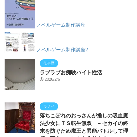
ノベルゲーム制作講座
ノベルゲーム制作講座2
仕事歴
ラブラブお痴験バイト性活
2026/2/6
ラノベ
落ちこぼれのおっさんが推しの吸血魔
法少女にＴＳ転生無双 ～セカイの終
末を防ぐため魔王と異能バトルして理