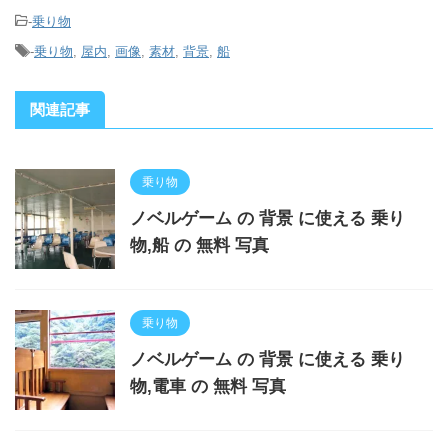
-
乗り物
-
乗り物
,
屋内
,
画像
,
素材
,
背景
,
船
関連記事
乗り物
ノベルゲーム の 背景 に使える 乗り
物,船 の 無料 写真
乗り物
ノベルゲーム の 背景 に使える 乗り
物,電車 の 無料 写真