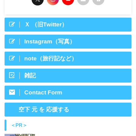
Ｘ （旧Twitter）
Instagram（写真）
note（旅行記など）
雑記
Contact Form
空下 元 を 応援する
＜PR＞