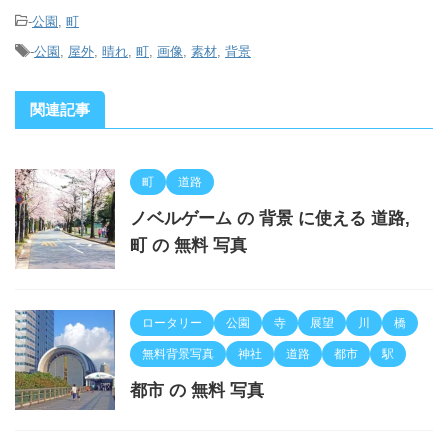
-
公園
,
町
-
公園
,
屋外
,
晴れ
,
町
,
画像
,
素材
,
背景
関連記事
町
道路
ノベルゲーム の 背景 に使える 道路,
町 の 無料 写真
ロータリー
公園
寺
展望
川
橋
無料背景写真
神社
道路
都市
駅
都市 の 無料 写真