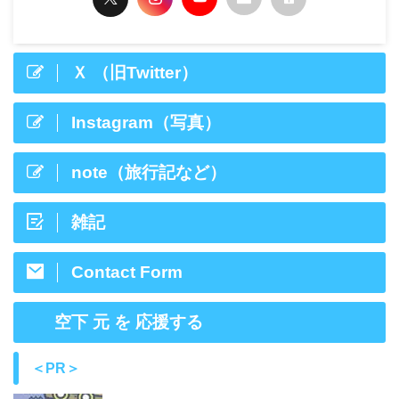
Ｘ （旧Twitter）
Instagram（写真）
note（旅行記など）
雑記
Contact Form
空下 元 を 応援する
＜PR＞