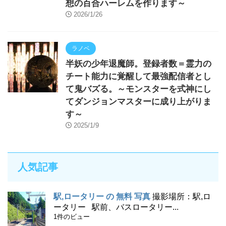
想の百合ハーレムを作ります～
2026/1/26
ラノベ
半妖の少年退魔師。登録者数＝霊力の
チート能力に覚醒して最強配信者とし
て鬼バズる。～モンスターを式神にし
てダンジョンマスターに成り上がりま
す～
2025/1/9
人気記事
駅,ロータリー の 無料 写真
撮影場所：駅,ロ
ータリー 駅前、バスロータリー...
1件のビュー