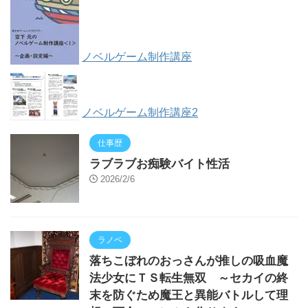
ノベルゲーム制作講座
ノベルゲーム制作講座2
仕事歴
ラブラブお痴験バイト性活
2026/2/6
ラノベ
落ちこぼれのおっさんが推しの吸血魔
法少女にＴＳ転生無双 ～セカイの終
末を防ぐため魔王と異能バトルして理