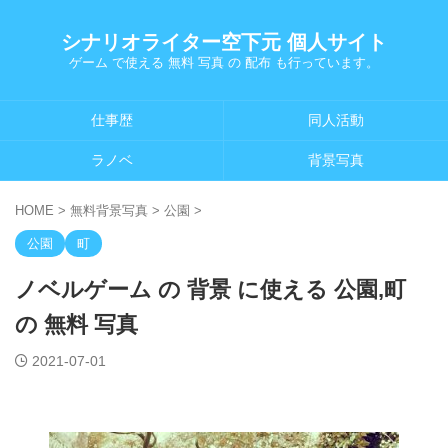
シナリオライター空下元 個人サイト
ゲーム で使える 無料 写真 の 配布 も行っています。
仕事歴
同人活動
ラノベ
背景写真
HOME
>
無料背景写真
>
公園
>
公園
町
ノベルゲーム の 背景 に使える 公園,町
の 無料 写真
2021-07-01