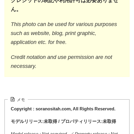
クレジットの表記や利用許可は必要ありませ
ん。
This photo can be used for various purposes
such as website, blog, print graphic,
application etc. for free.
Credit notation and use permission are not
necessary.
メモ
Copyright : soranositah.com, All Rights Reserved.
モデルリリース:未取得 / プロパティリリース:未取得
Model release : Not acquired. ／ Property release : Not