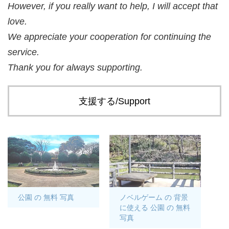
However, if you really want to help, I will accept that
love.
We appreciate your cooperation for continuing the
service.
Thank you for always supporting.
支援する/Support
公園 の 無料 写真
ノベルゲーム の 背景
に使える 公園 の 無料
写真