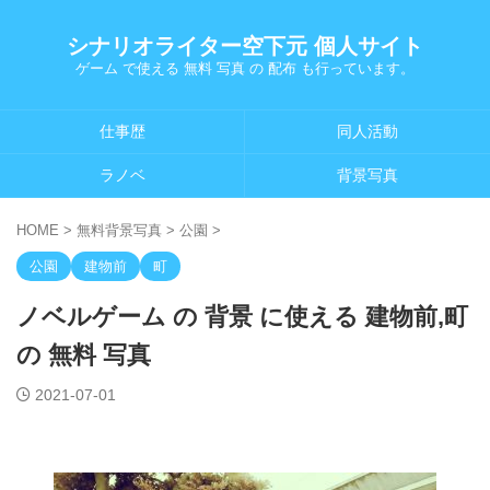
シナリオライター空下元 個人サイト
ゲーム で使える 無料 写真 の 配布 も行っています。
仕事歴
同人活動
ラノベ
背景写真
HOME
>
無料背景写真
>
公園
>
公園
建物前
町
ノベルゲーム の 背景 に使える 建物前,町
の 無料 写真
2021-07-01