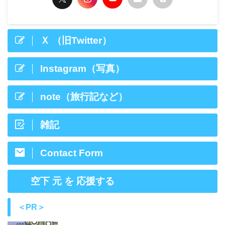
Ｘ （旧Twitter）
Instagram（写真）
note（旅行記など）
雑記
Contact Form
空下 元 を 応援する
＜PR＞