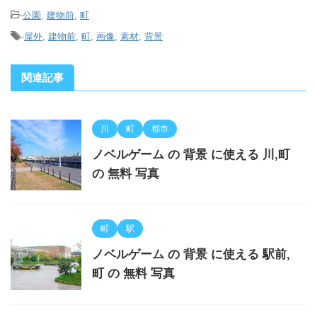
-
公園
,
建物前
,
町
-
屋外
,
建物前
,
町
,
画像
,
素材
,
背景
関連記事
川
町
都市
ノベルゲーム の 背景 に使える 川,町
の 無料 写真
町
駅
ノベルゲーム の 背景 に使える 駅前,
町 の 無料 写真