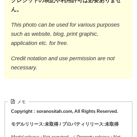
クレジットの表記や利用許可は必要ありませ
ん。
This photo can be used for various purposes
such as website, blog, print graphic,
application etc. for free.
Credit notation and use permission are not
necessary.
メモ
Copyright : soranositah.com, All Rights Reserved.
モデルリリース:未取得 / プロパティリリース:未取得
Model release : Not acquired. ／ Property release : Not