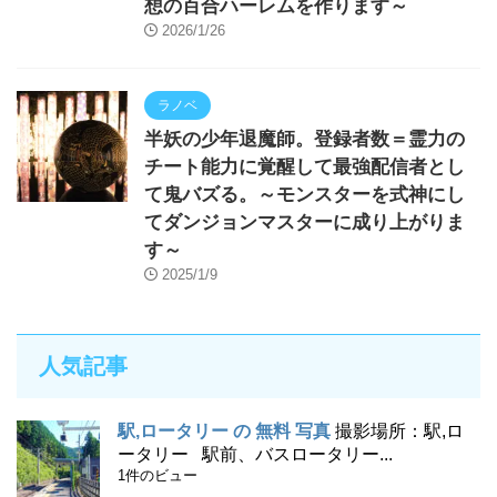
想の百合ハーレムを作ります～
2026/1/26
ラノベ
半妖の少年退魔師。登録者数＝霊力の
チート能力に覚醒して最強配信者とし
て鬼バズる。～モンスターを式神にし
てダンジョンマスターに成り上がりま
す～
2025/1/9
人気記事
駅,ロータリー の 無料 写真
撮影場所：駅,ロ
ータリー 駅前、バスロータリー...
1件のビュー