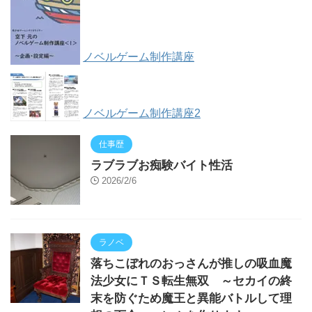
ノベルゲーム制作講座
ノベルゲーム制作講座2
仕事歴
ラブラブお痴験バイト性活
2026/2/6
ラノベ
落ちこぼれのおっさんが推しの吸血魔
法少女にＴＳ転生無双 ～セカイの終
末を防ぐため魔王と異能バトルして理