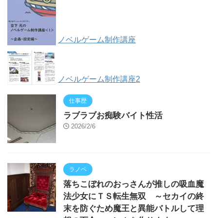
ノベルゲーム制作講座
ノベルゲーム制作講座2
仕事歴
ラブラブお痴験バイト性活
2026/2/6
ラノベ
落ちこぼれのおっさんが推しの吸血魔
法少女にＴＳ転生無双 ～セカイの終
末を防ぐため魔王と異能バトルして理