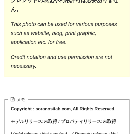
クレジットの表記や利用許可は必要ありませ
ん。
This photo can be used for various purposes
such as website, blog, print graphic,
application etc. for free.
Credit notation and use permission are not
necessary.
メモ
Copyright : soranositah.com, All Rights Reserved.
モデルリリース:未取得 / プロパティリリース:未取得
Model release : Not acquired. ／ Property release : Not