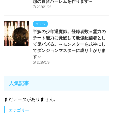
想の百合ハーレムを作ります～
2026/1/26
ラノベ
半妖の少年退魔師。登録者数＝霊力の
チート能力に覚醒して最強配信者とし
て鬼バズる。～モンスターを式神にし
てダンジョンマスターに成り上がりま
す～
2025/1/9
人気記事
まだデータがありません。
カテゴリー