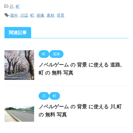
-
川
,
町
-
屋外
,
川辺
,
町
,
画像
,
素材
,
背景
関連記事
町
道路
ノベルゲーム の 背景 に使える 道路,
町 の 無料 写真
川
町
ノベルゲーム の 背景 に使える 川,町
の 無料 写真