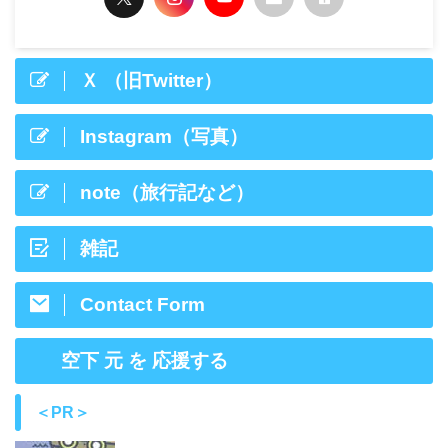
Ｘ （旧Twitter）
Instagram（写真）
note（旅行記など）
雑記
Contact Form
空下 元 を 応援する
＜PR＞