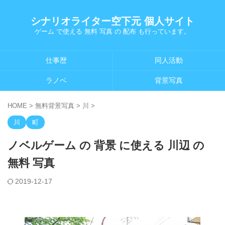
シナリオライター空下元 個人サイト
ゲーム で使える 無料 写真 の 配布 も行っています。
仕事歴
同人活動
ラノベ
背景写真
HOME
>
無料背景写真
>
川
>
川
町
ノベルゲーム の 背景 に使える 川辺 の
無料 写真
2019-12-17