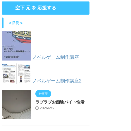
空下 元 を 応援する
＜PR＞
ノベルゲーム制作講座
ノベルゲーム制作講座2
仕事歴
ラブラブお痴験バイト性活
2026/2/6