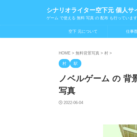
シナリオライター空下元 個人サ
ゲーム で使える 無料 写真 の 配布 も行っていま
空下 元について
仕事
HOME
>
無料背景写真
>
村
>
村
駅
ノベルゲーム の 背景
写真
2022-06-04