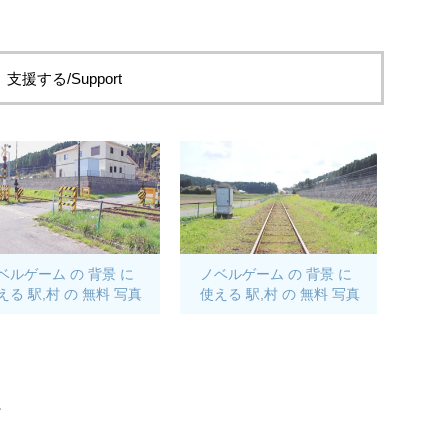
支援する/Support
ベルゲーム の 背景 に
ノベルゲーム の 背景 に
える 駅,村 の 無料 写真
使える 駅,村 の 無料 写真
。