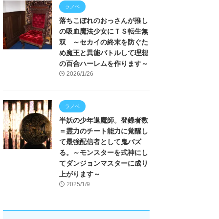
ラノベ
落ちこぼれのおっさんが推し
の吸血魔法少女にＴＳ転生無
双 ～セカイの終末を防ぐた
め魔王と異能バトルして理想
の百合ハーレムを作ります～
2026/1/26
ラノベ
半妖の少年退魔師。登録者数
＝霊力のチート能力に覚醒し
て最強配信者として鬼バズ
る。～モンスターを式神にし
てダンジョンマスターに成り
上がります～
2025/1/9