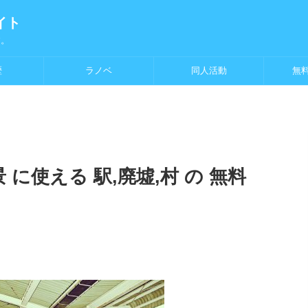
イト
す。
歴
ラノベ
同人活動
無
 に使える 駅,廃墟,村 の 無料