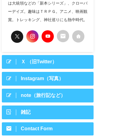
は大統領などの「新本シリーズ」、クローバ
ーデイズ。趣味はＴＲＰＧ。アニメ、映画観
賞。トレッキング、神社巡りにも熱中時代。
Ｘ （旧Twitter）
Instagram（写真）
note（旅行記など）
雑記
Contact Form