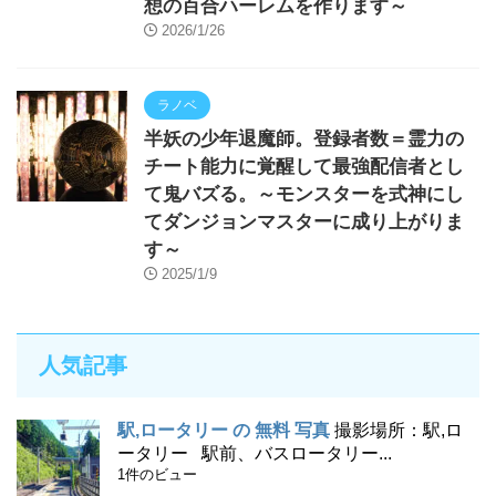
想の百合ハーレムを作ります～
2026/1/26
ラノベ
半妖の少年退魔師。登録者数＝霊力の
チート能力に覚醒して最強配信者とし
て鬼バズる。～モンスターを式神にし
てダンジョンマスターに成り上がりま
す～
2025/1/9
人気記事
駅,ロータリー の 無料 写真
撮影場所：駅,ロ
ータリー 駅前、バスロータリー...
1件のビュー