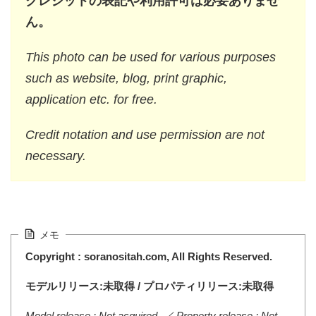
クレジットの表記や利用許可は必要ありませ
ん。
This photo can be used for various purposes
such as website, blog, print graphic,
application etc. for free.
Credit notation and use permission are not
necessary.
メモ
Copyright : soranositah.com, All Rights Reserved.
モデルリリース:未取得 / プロパティリリース:未取得
Model release : Not acquired. ／ Property release : Not