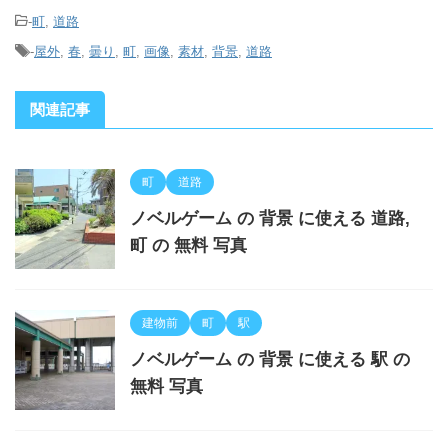
-
町
,
道路
-
屋外
,
春
,
曇り
,
町
,
画像
,
素材
,
背景
,
道路
関連記事
町
道路
ノベルゲーム の 背景 に使える 道路,
町 の 無料 写真
建物前
町
駅
ノベルゲーム の 背景 に使える 駅 の
無料 写真