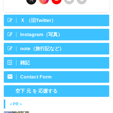
Ｘ （旧Twitter）
Instagram（写真）
note（旅行記など）
雑記
Contact Form
空下 元 を 応援する
＜PR＞