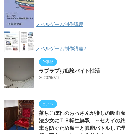
ノベルゲーム制作講座
ノベルゲーム制作講座2
仕事歴
ラブラブお痴験バイト性活
2026/2/6
ラノベ
落ちこぼれのおっさんが推しの吸血魔
法少女にＴＳ転生無双 ～セカイの終
末を防ぐため魔王と異能バトルして理