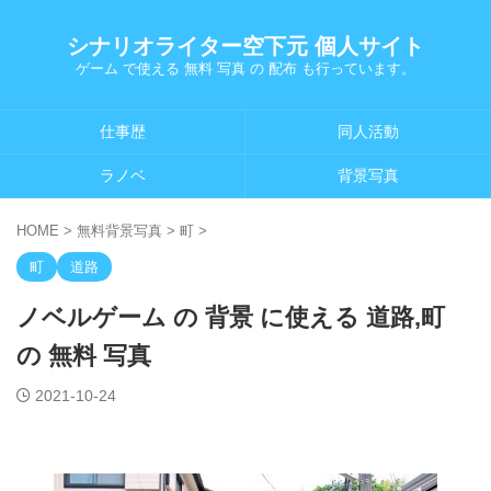
シナリオライター空下元 個人サイト
ゲーム で使える 無料 写真 の 配布 も行っています。
仕事歴
同人活動
ラノベ
背景写真
HOME
>
無料背景写真
>
町
>
町
道路
ノベルゲーム の 背景 に使える 道路,町
の 無料 写真
2021-10-24