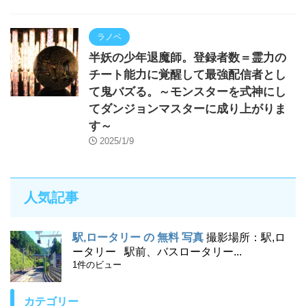
ラノベ
半妖の少年退魔師。登録者数＝霊力の
チート能力に覚醒して最強配信者とし
て鬼バズる。～モンスターを式神にし
てダンジョンマスターに成り上がりま
す～
2025/1/9
人気記事
駅,ロータリー の 無料 写真
撮影場所：駅,ロ
ータリー 駅前、バスロータリー...
1件のビュー
カテゴリー