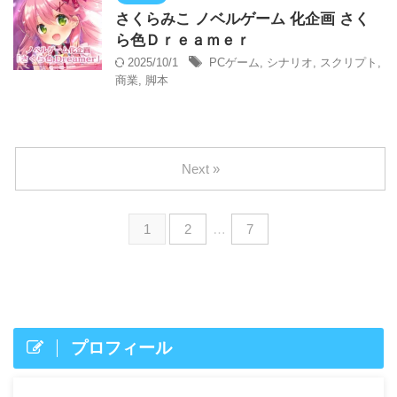
さくらみこ ノベルゲーム 化企画 さく
ら色Ｄｒｅａｍｅｒ
2025/10/1
PCゲーム
,
シナリオ
,
スクリプト
,
商業
,
脚本
Next »
1
2
…
7
プロフィール