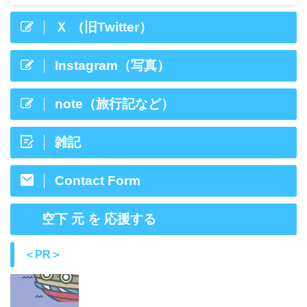
Ｘ （旧Twitter）
Instagram（写真）
note（旅行記など）
雑記
Contact Form
空下 元 を 応援する
＜PR＞