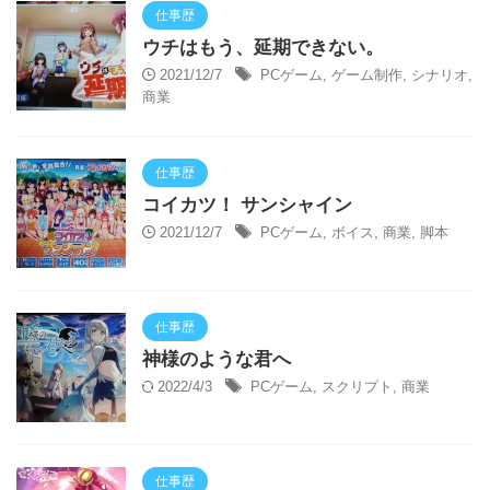
仕事歴
ウチはもう、延期できない。
2021/12/7
PCゲーム
,
ゲーム制作
,
シナリオ
,
商業
仕事歴
コイカツ！ サンシャイン
2021/12/7
PCゲーム
,
ボイス
,
商業
,
脚本
仕事歴
神様のような君へ
2022/4/3
PCゲーム
,
スクリプト
,
商業
仕事歴