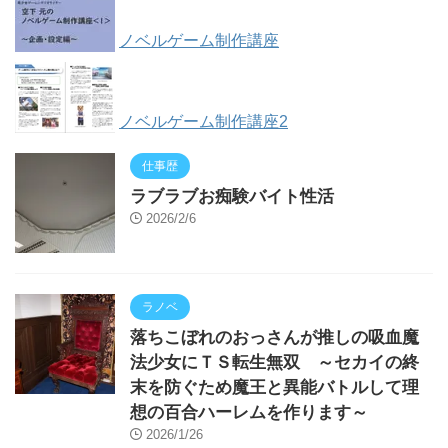
ノベルゲーム制作講座
ノベルゲーム制作講座2
仕事歴
ラブラブお痴験バイト性活
2026/2/6
ラノベ
落ちこぼれのおっさんが推しの吸血魔
法少女にＴＳ転生無双 ～セカイの終
末を防ぐため魔王と異能バトルして理
想の百合ハーレムを作ります～
2026/1/26