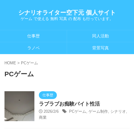
シナリオライター空下元 個人サイト
ゲーム で使える 無料 写真 の 配布 も行っています。
仕事歴
同人活動
ラノベ
背景写真
HOME
>
PCゲーム
PCゲーム
仕事歴
ラブラブお痴験バイト性活
2026/2/6
PCゲーム
,
ゲーム制作
,
シナリオ
,
商業