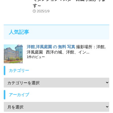
す～
2025/1/9
人気記事
洋館,洋風庭園 の 無料 写真
撮影場所：洋館,
洋風庭園 西洋の城、洋館、イン...
1件のビュー
カテゴリー
アーカイブ