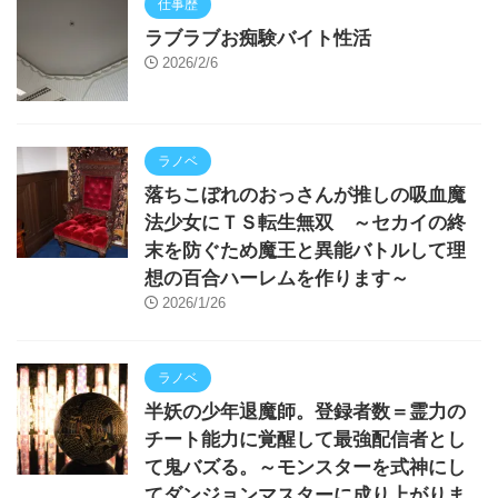
仕事歴
ラブラブお痴験バイト性活
2026/2/6
ラノベ
落ちこぼれのおっさんが推しの吸血魔
法少女にＴＳ転生無双 ～セカイの終
末を防ぐため魔王と異能バトルして理
想の百合ハーレムを作ります～
2026/1/26
ラノベ
半妖の少年退魔師。登録者数＝霊力の
チート能力に覚醒して最強配信者とし
て鬼バズる。～モンスターを式神にし
てダンジョンマスターに成り上がりま