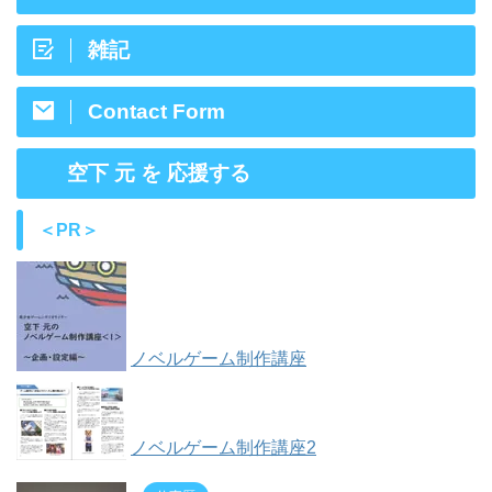
雑記
Contact Form
空下 元 を 応援する
＜PR＞
ノベルゲーム制作講座
ノベルゲーム制作講座2