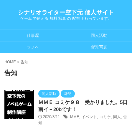
シナリオライター空下元 個人サイト
ゲーム で使える 無料 写真 の 配布 も行っています。
仕事歴
同人活動
ラノベ
背景写真
HOME
>
告知
告知
同人活動
雑記
ＭＭＥ コミケ９８ 受かりました。5日
南イ－20bです！
2020/3/11
MME
,
イベント
,
コミケ
,
同人
,
告
知