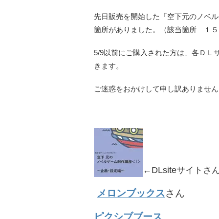
先日販売を開始した『空下元のノベル
箇所がありました。（該当箇所 １５
5/9以前にご購入された方は、各Ｄ
きます。
ご迷惑をおかけして申し訳ありません
←DLsite
サイトさ
メロンブックス
さん
ピクシブブース