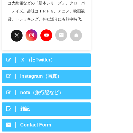
は大統領などの「新本シリーズ」、クローバ
ーデイズ。趣味はＴＲＰＧ。アニメ、映画観
賞。トレッキング、神社巡りにも熱中時代。
Ｘ （旧Twitter）
Instagram（写真）
note（旅行記など）
雑記
Contact Form