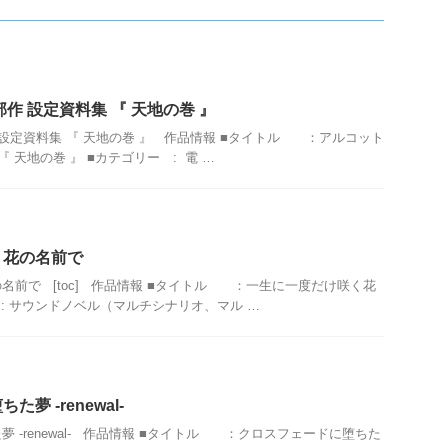
作 設定資料集 『 天地の巻 』
 設定資料集 『 天地の巻 』 作品情報 ■タイトル ：アルコット
 天地の巻 』 ■カテゴリー : 電 …
く花の名前で
名前で [toc] 作品情報 ■タイトル ：一生に一度だけ咲く花
 : サウンドノベル（マルチシナリオ、マル …
夢 -renewal-
 -renewal- 作品情報 ■タイトル ：クロスフェードに堕ちた