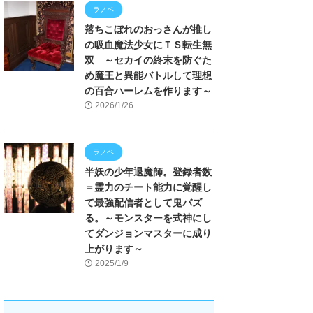
ラノベ
落ちこぼれのおっさんが推し
の吸血魔法少女にＴＳ転生無
双 ～セカイの終末を防ぐた
め魔王と異能バトルして理想
の百合ハーレムを作ります～
2026/1/26
ラノベ
半妖の少年退魔師。登録者数
＝霊力のチート能力に覚醒し
て最強配信者として鬼バズ
る。～モンスターを式神にし
てダンジョンマスターに成り
上がります～
2025/1/9