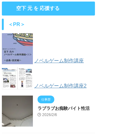
空下 元 を 応援する
＜PR＞
ノベルゲーム制作講座
ノベルゲーム制作講座2
仕事歴
ラブラブお痴験バイト性活
2026/2/6