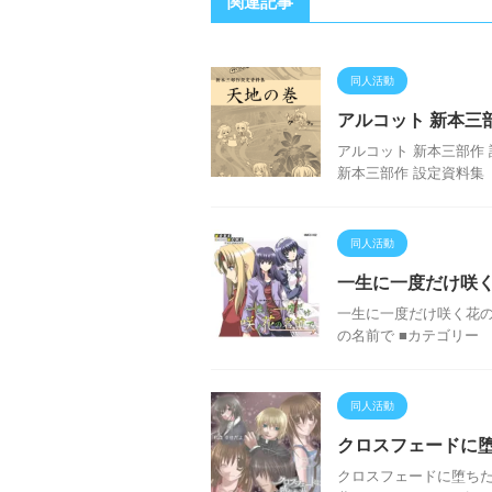
関連記事
同人活動
アルコット 新本三部
アルコット 新本三部作
新本三部作 設定資料集 『
同人活動
一生に一度だけ咲
一生に一度だけ咲く花の
の名前で ■カテゴリー
同人活動
クロスフェードに堕ちた
クロスフェードに堕ちた夢