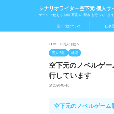
シナリオライター空下元 個人サ
ゲーム で使える 無料 写真 の 配布 も行っていま
空下 元について
仕事
HOME
>
同人活動
>
同人活動
雑記
空下元のノベルゲー
行しています
2020-05-10
空下元のノベルゲーム