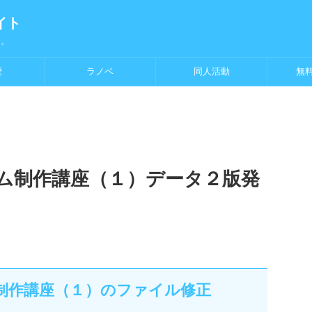
イト
す。
歴
ラノベ
同人活動
無
ム制作講座（１）データ２版発
制作講座（１）のファイル修正