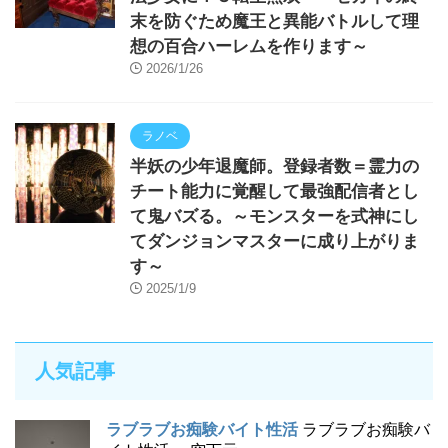
末を防ぐため魔王と異能バトルして理
想の百合ハーレムを作ります～
2026/1/26
ラノベ
半妖の少年退魔師。登録者数＝霊力の
チート能力に覚醒して最強配信者とし
て鬼バズる。～モンスターを式神にし
てダンジョンマスターに成り上がりま
す～
2025/1/9
人気記事
ラブラブお痴験バイト性活
ラブラブお痴験バ