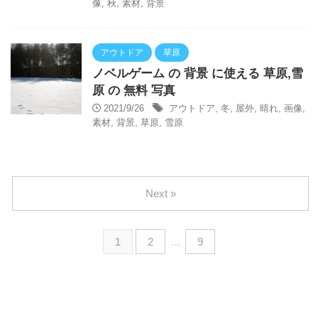
像
,
秋
,
素材
,
背景
アウトドア
草原
ノベルゲーム の 背景 に使える 草原,雪
原 の 無料 写真
2021/9/26
アウトドア
,
冬
,
屋外
,
晴れ
,
画像
,
素材
,
背景
,
草原
,
雪原
Next »
1
2
…
9