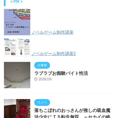
＜PR＞
ノベルゲーム制作講座
ノベルゲーム制作講座2
仕事歴
ラブラブお痴験バイト性活
2026/2/6
ラノベ
落ちこぼれのおっさんが推しの吸血魔
法少女にＴＳ転生無双 ～セカイの終