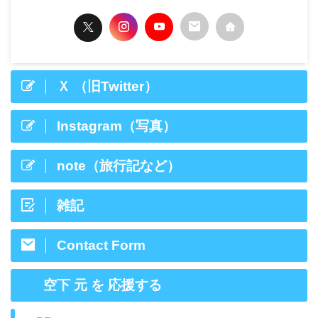
Ｘ （旧Twitter）
Instagram（写真）
note（旅行記など）
雑記
Contact Form
空下 元 を 応援する