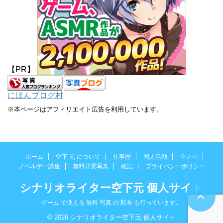
【PR】
にほんブログ村
※本ページはアフィリエイト広告を利用しています。
ホーム
空下 元 について
仕事歴
同人活動
ラノベ
ノベルゲー講座
無料背景写真
雑記
プライバシーポリシー
シナリオライター空下元 個人サイト
ゲーム で使える 無料 写真 の 配布 も行っています。
© 2026 シナリオライター空下元 個人サイト