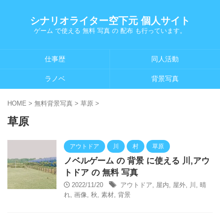
シナリオライター空下元 個人サイト
ゲーム で使える 無料 写真 の 配布 も行っています。
仕事歴
同人活動
ラノベ
背景写真
HOME
>
無料背景写真
>
草原
>
草原
アウトドア
川
村
草原
ノベルゲーム の 背景 に使える 川,アウ
トドア の 無料 写真
2022/11/20
アウトドア
,
屋内
,
屋外
,
川
,
晴
れ
,
画像
,
秋
,
素材
,
背景