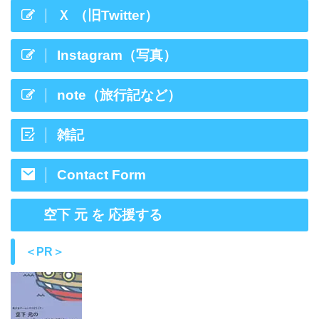
Ｘ （旧Twitter）
Instagram（写真）
note（旅行記など）
雑記
Contact Form
空下 元 を 応援する
＜PR＞