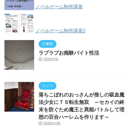
ノベルゲーム制作講座
ノベルゲーム制作講座2
仕事歴
ラブラブお痴験バイト性活
2026/2/6
ラノベ
落ちこぼれのおっさんが推しの吸血魔
法少女にＴＳ転生無双 ～セカイの終
末を防ぐため魔王と異能バトルして理
想の百合ハーレムを作ります～
2026/1/26