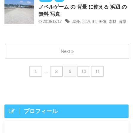
ノベルゲーム の 背景 に使える 浜辺 の
無料 写真
2019/12/17
屋外
,
浜辺
,
町
,
画像
,
素材
,
背景
Next »
1
…
8
9
10
11
プロフィール