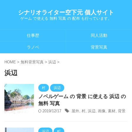
シナリオライター空下元 個人サイト
ゲーム で使える 無料 写真 の 配布 も行っています。
仕事歴
同人活動
ラノベ
背景写真
HOME
>
無料背景写真
>
浜辺
>
浜辺
村
浜辺
ノベルゲーム の 背景 に使える 浜辺 の
無料 写真
2019/12/17
屋外
,
村
,
浜辺
,
画像
,
素材
,
背景
浜辺
町